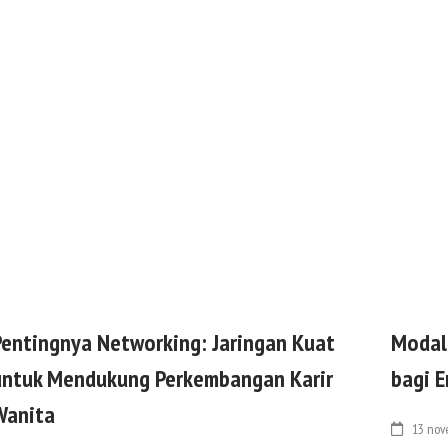
Pentingnya Networking: Jaringan Kuat
Modal 
untuk Mendukung Perkembangan Karir
bagi 
Wanita
13 nov