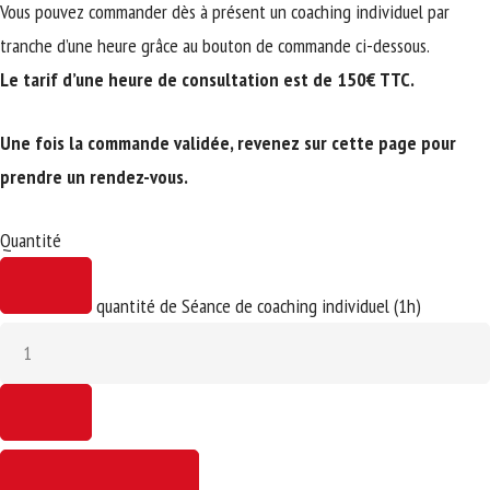
Vous pouvez commander dès à présent un coaching individuel par
tranche d’une heure grâce au bouton de commande ci-dessous.
Le tarif d’une heure de consultation est de 150€ TTC.
Une fois la commande validée, revenez sur cette page pour
prendre un rendez-vous.
Quantité
quantité de Séance de coaching individuel (1h)