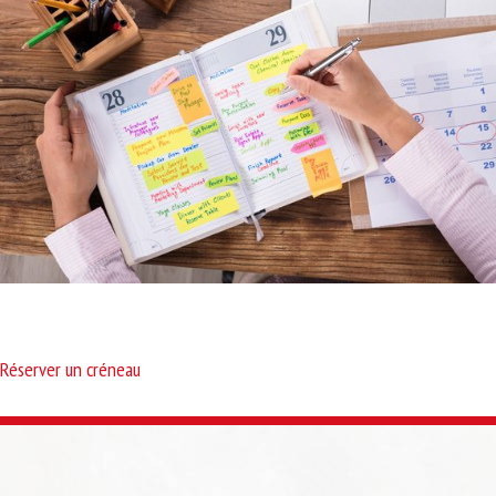
Réserver un créneau