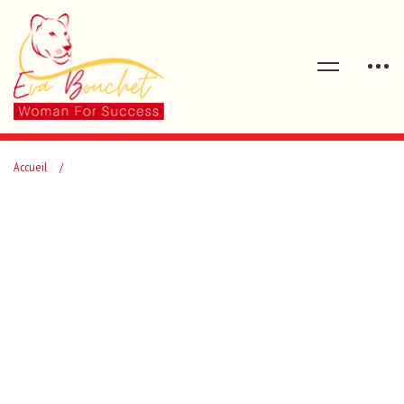
www.telegramitalia.it
homejamesglobal.com
majalah.lldikti4.id
www.promhotelsriccione.it
www.blackbrooks.co.uk/pricing
commercialpressuresonland.org
measure1.scroll.pub
tinlizzyscantina.com/menu
www.cao.org.ar
loop.scroll.pub
prowlpr.com
slot resmi
togel online
link slot
culturasbo.com
link slot
slot resmi
link slot
link slot
link slot
link slot
momusi.org
thesolderingstation.com
blog.actkm.org
link slot
slot thailand
slot online
link slot
link slot
link slot
situs togel online
link slot gacor
pafiboalemokab.org
togel online
slot online
slot thailand
slot online
link slot
slot thailand
link slot
slot resmi
link slot
slot online
slot online
slot thailand
slot online
slot resmi
slot resmi
slot thailand
togel resmi
link slot
situs togel
situs slot
situs slot
toto togel
toto online
toto slot
rtp slot
situs slot
situs slot
rtp slot
toto togel
situs slot
situs slot
situs slot
toto togel
situs slot
situs togel
situs togel
situs slot
toto slot
situs slot
situs slot
situs slot
toto slot
slot gacor
slot gacor
situs togel
toto togel
situs slot gacor
situs slot
pafibengkuluutarakab.org
actkm.org
slot 4d
toto slot
situs togel
situs slot
toto slot
situs togel
toto slot
situs togel
situs togel
toto slot
situs slot
toto slot
desaparhorboan.id/listing
toto slot
situs slot
pbumc.net
situs slot
situs slot
situs slot
situs slot
situs slot
toto slot
situs slot
situs slot
situs slot
situs slot
situs slot
situs slot
situs slot
situs slot gacor
situs slot
toto slot
link gacor
situs slot
situs slot
situs slot
situs slot gacor
toto togel
situs togel
toto slot
situs slot
toto slot
situs togel
situs slot
situs slot
situs slot gacor
situs togel
slot gacor
situs togel
situs slot
toto slot
situs togel
situs slot
toto togel
toto togel
slot gacor
situs togel
toto togel
gethighered.com
toto slot
toto slot
togel
situs togel
toto togel
toto togel
toto togel
situs slot
situs slot
slot gacor
toto togel
slot gacor
slot gacor
toto slot
toto togel
toto slot
slot gacor
toto slot
toto togel
toto slot
situs slot
situs slot gacor
toto togel
situs togel
situs togel
situs togel
situs togel
bandar togel
situs togel
situs togel
toto slot
toto slot
situs slot gacor
situs togel
toto togel
situs slot gacor
slot gacor
toto togel
toto togel
toto slot
togel
situs slot
slot gacor
situs togel
toto togel
slot gacor
toto togel
toto slot 4d
situs slot gacor
login bento4d
link gacor
link bento4d
toto togel
toto slot
situs slot gacor
slot gacor
toto slot
toto togel
bandar togel
situs slot gacor
situs slot gacor
slot gacor
situs togel
situs slot gacor
toto slot
situs slot gacor
slot gacor
situs slot
toto slot
slot gacor
toto slot
slot gacor
toto togel
toto slot
toto slot
Accueil
Shop
Shop