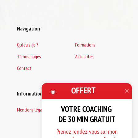
Navigation
Qui suis-je ?
Formations
Témoignages
Actualités
Contact
OFFERT
Informations
VOTRE COACHING 

Mentions légales
DE 30 MIN GRATUIT
Prenez rendez-vous sur mon 